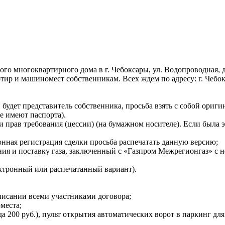
ого многоквартирного дома в г. Чебоксары, ул. Водопроводная,
тир и машиномест собственникам. Всех ждем по адресу: г. Чебокс
 будет представитель собственника, просьба взять с собой ориг
е имеют паспорта).
 прав требования (цессии) (на бумажном носителе). Если была 
нная регистрация сделки просьба распечатать данную версию;
ия и поставку газа, заключенный с «Газпром Межрегионгаз» с н
ктронный или распечатанный вариант).
писании всеми участниками договора;
места;
 200 руб.), пульт открытия автоматических ворот в паркинг для