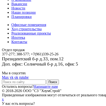
Вакансии
Новости
Наши позиции
Планировки
Офисные помещения
Ход строительства
Реализованные проекты
Ипотека
Контакты
Отдел продаж
377-277; 388-577; +7(961)339-25-26
Президентский б-р д.33, пом.12
Доп. офис: Солнечный б-р д.16, офис 5
Мы в соцсетях
Max
vk
ok
rutube
Остались вопросы?
Напишите нам
© 2018-2026 ООО "СЗ "ХоумСтрой"
Приведенные изображения могут отличаться от реального товар
x
У вас есть вопросы?