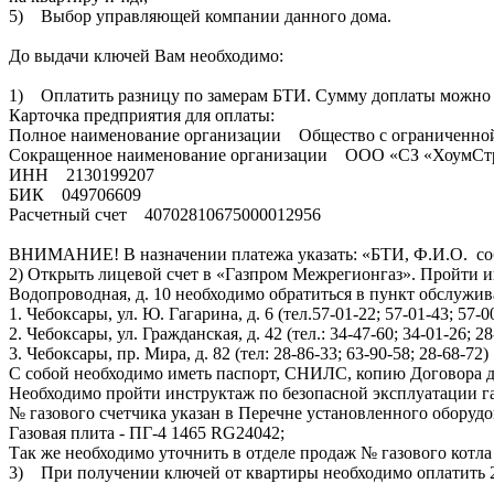
5) Выбор управляющей компании данного дома.
До выдачи ключей Вам необходимо:
1) Оплатить разницу по замерам БТИ. Сумму доплаты можно узна
Карточка предприятия для оплаты:
Полное наименование организации Общество с ограниченно
Сокращенное наименование организации ООО «СЗ «ХоумСт
ИНН 2130199207
БИК 049706609
Расчетный счет 40702810675000012956
ВНИМАНИЕ! В назначении платежа указать: «БТИ, Ф.И.О. со
2) Открыть лицевой счет в «Газпром Межрегионгаз». Пройти и
Водопроводная, д. 10 необходимо обратиться в пункт обслужи
1. Чебоксары, ул. Ю. Гагарина, д. 6 (тел.57-01-22; 57-01-43; 57-0
2. Чебоксары, ул. Гражданская, д. 42 (тел.: 34-47-60; 34-01-26; 28
3. Чебоксары, пр. Мира, д. 82 (тел: 28-86-33; 63-90-58; 28-68-72)
С собой необходимо иметь паспорт, СНИЛС, копию Договора до
Необходимо пройти инструктаж по безопасной эксплуатации газо
№ газового счетчика указан в Перечне установленного оборудо
Газовая плита - ПГ-4 1465 RG24042;
Так же необходимо уточнить в отделе продаж № газового котла
3) При получении ключей от квартиры необходимо оплатить 200