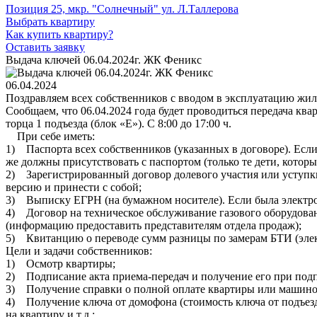
Позиция 25, мкр. "Солнечный" ул. Л.Таллерова
Выбрать квартиру
Как купить квартиру?
Оставить заявку
Выдача ключей 06.04.2024г. ЖК Феникс
06.04.2024
Поздравляем всех собственников с вводом в эксплуатацию жил
Сообщаем, что 06.04.2024 года будет проводиться передача квар
торца 1 подъезда (блок «Е»). С 8:00 до 17:00 ч.
При себе иметь:
1) Паспорта всех собственников (указанных в договоре). Если
же должны присутствовать с паспортом (только те дети, которы
2) Зарегистрированный договор долевого участия или уступки
версию и принести с собой;
3) Выписку ЕГРН (на бумажном носителе). Если была электро
4) Договор на техническое обслуживание газового оборудован
(информацию предоставить представителям отдела продаж);
5) Квитанцию о переводе сумм разницы по замерам БТИ (эле
Цели и задачи собственников:
1) Осмотр квартиры;
2) Подписание акта приема-передач и получение его при под
3) Получение справки о полной оплате квартиры или машино
4) Получение ключа от домофона (стоимость ключа от подъезда
на квартиру и т.д.;