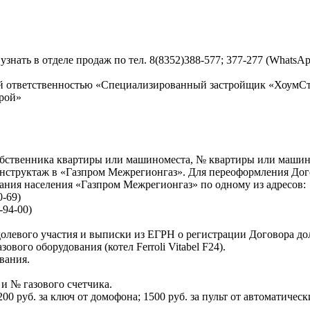
ть в отделе продаж по тел. 8(8352)388-577; 377-277 (WhatsApp:
й ответственностью «Специализированный застройщик «ХоумС
рой»
бственника квартиры или машиноместа, № квартиры или машин
нструктаж в «Газпром Межрегионгаз». Для переоформления Догов
вания населения «Газпром Межрегионгаз» по одному из адресов:
0-69)
-94-00)
левого участия и выписки из ЕГРН о регистрации Договора дол
вого оборудования (котел Ferroli Vitabel F24).
вания.
 и № газового счетчика.
 руб. за ключ от домофона; 1500 руб. за пульт от автоматическ