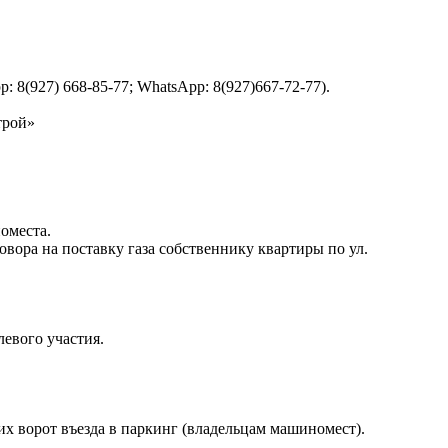
 8(927) 668-85-77; WhatsApp: 8(927)667-72-77).
трой»
оместа.
ора на поставку газа собственнику квартиры по ул.
евого участия.
их ворот въезда в паркинг (владельцам машиномест).